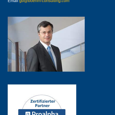
Email
gb@boehm-consulting.com